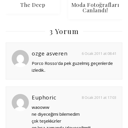
The Deep
Moda Fotoğrafları
Canlandı!
3 Yorum
ozge asveren
6 Ocak 2011 at 08:41
Porco Rosso'da pek guzelmiş geçenlerde
izledik..
Euphoric
8 Ocak 2011 at 17:03
waooww
ne diyeceğimi bilemedim
çok teşekkürler
en kısa zamanda izleyeceğim!!!