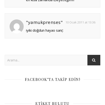
"yamukprenses"
10 Ocak 2011 at 13:36
iyiki doğdun hayao san(:
FACEBOOK’TA TAKIP EDIN!
ETIKET BULUTU