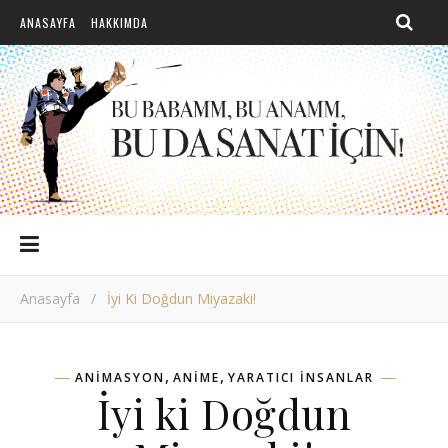
ANASAYFA
HAKKIMDA
Anasayfa
/
İyi Ki Doğdun Miyazaki!
,
,
ANIMASYON
ANIME
YARATICI INSANLAR
İyi ki Doğdun