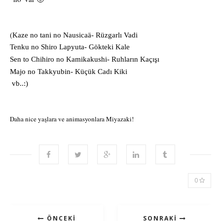
(
Kaze no tani no Nausicaä- Rüzgarlı Vadi
Tenku no Shiro Lapyuta- Gökteki Kale
Sen to Chihiro no Kamikakushi- Ruhların Kaçışı
Majo no Takkyubin- Küçük Cadı Kiki
vb..:)
Daha nice yaşlara ve animasyonlara Miyazaki!
0
ÖNCEKI
SONRAKI