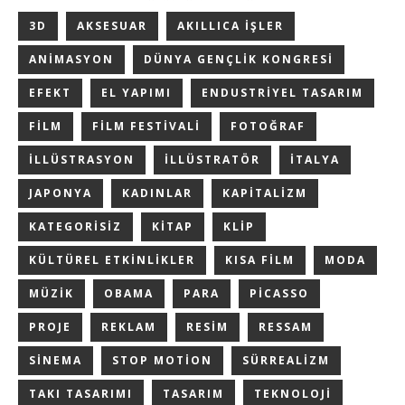
3D
AKSESUAR
AKILLICA IŞLER
ANIMASYON
DÜNYA GENÇLIK KONGRESI
EFEKT
EL YAPIMI
ENDUSTRIYEL TASARIM
FILM
FILM FESTIVALI
FOTOĞRAF
ILLÜSTRASYON
ILLÜSTRATÖR
ITALYA
JAPONYA
KADINLAR
KAPITALIZM
KATEGORISIZ
KITAP
KLIP
KÜLTÜREL ETKINLIKLER
KISA FILM
MODA
MÜZIK
OBAMA
PARA
PICASSO
PROJE
REKLAM
RESIM
RESSAM
SINEMA
STOP MOTION
SÜRREALIZM
TAKI TASARIMI
TASARIM
TEKNOLOJI