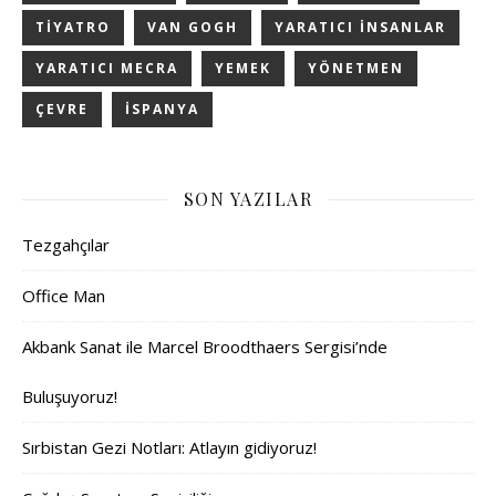
TIYATRO
VAN GOGH
YARATICI INSANLAR
YARATICI MECRA
YEMEK
YÖNETMEN
ÇEVRE
İSPANYA
SON YAZILAR
Tezgahçılar
Office Man
Akbank Sanat ile Marcel Broodthaers Sergisi’nde
Buluşuyoruz!
Sırbistan Gezi Notları: Atlayın gidiyoruz!