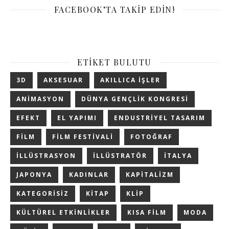
FACEBOOK’TA TAKIP EDIN!
ETIKET BULUTU
3D
AKSESUAR
AKILLICA IŞLER
ANIMASYON
DÜNYA GENÇLIK KONGRESI
EFEKT
EL YAPIMI
ENDUSTRIYEL TASARIM
FILM
FILM FESTIVALI
FOTOĞRAF
ILLÜSTRASYON
ILLÜSTRATÖR
ITALYA
JAPONYA
KADINLAR
KAPITALIZM
KATEGORISIZ
KITAP
KLIP
KÜLTÜREL ETKINLIKLER
KISA FILM
MODA