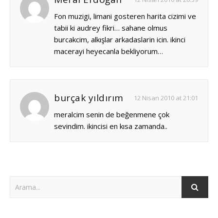
Fon muzigi, limani gosteren harita cizimi ve
tabii ki audrey fikri… sahane olmus
burcakcim, alkışlar arkadaslarin icin. ikinci
macerayi heyecanla bekliyorum…
burçak yıldırım
12 Nisan 2010 at 21:01
meralcim senin de beğenmene çok
sevindim. ikincisi en kısa zamanda..