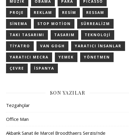
MÜZIK
OBAMA
PARA
PICASSO
PROJE
REKLAM
RESIM
RESSAM
SINEMA
STOP MOTION
SÜRREALIZM
TAKI TASARIMI
TASARIM
TEKNOLOJI
TIYATRO
VAN GOGH
YARATICI INSANLAR
YARATICI MECRA
YEMEK
YÖNETMEN
ÇEVRE
İSPANYA
SON YAZILAR
Tezgahçılar
Office Man
Akbank Sanat ile Marcel Broodthaers Sergisi’nde