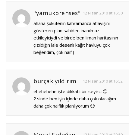
"yamukprenses"
12 Nisan 2010 at 16:50
ahaha şukufenin kahramanca atlayışını
gösteren plan sahiden inanılmaz
etkileyiciydi ve birde ben liman haritasının
çizildiğin lale desenli kağıt havluyu çok
beğendim, çok naif:)
burçak yıldırım
12 Nisan 2010 at 16:52
ehehehehe işte dikkatli bir seyirci 🙂
2.sinde ben işin içinde daha çok olacağım.
daha çok naiflik planlıyorum 🙂
Meral Erdoğan
12 Nisan 2010 at 20:59