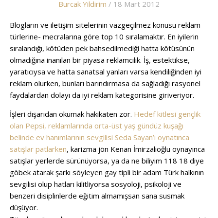
Burcak Yildirim
/ 18 Mart 2012
Blogların ve iletişim sitelerinin vazgeçilmez konusu reklam
türlerine- mecralarına göre top 10 sıralamaktır. En iyilerin
sıralandığı, kötüden pek bahsedilmediği hatta kötüsünün
olmadığına inanılan bir piyasa reklamcılık. İş, estektikse,
yaratıcıysa ve hatta sanatsal yanları varsa kendiliğinden iyi
reklam olurken, bunları barındırmasa da sağladığı rasyonel
faydalardan dolayı da iyi reklam kategorisine giriveriyor.
İşleri dışarıdan okumak hakikaten zor.
Hedef kitlesi gençlik
olan Pepsi, reklamlarında orta-üst yaş gündüz kuşağı
belinde ev hanımlarının sevgilisi Seda Sayan’ı oynatınca
satışlar patlarken
, karizma jön Kenan İmirzalıoğlu oynayınca
satışlar yerlerde sürünüyorsa, ya da ne biliyim 118 18 diye
göbek atarak şarkı söyleyen gay tipli bir adam Türk halkının
sevgilisi olup hatları kilitliyorsa sosyoloji, psikoloji ve
benzeri disiplinlerde eğitim almamışsan sana susmak
düşüyor.