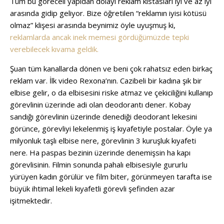
Tüm bu göreceli yapıdan dolayı reklam kıstasları iyi ve az iyi
arasında gidip geliyor. Bize öğretilen “reklamın iyisi kötüsü
olmaz” klişesi arasında beynimiz öyle uyuşmuş ki,
reklamlarda ancak inek memesi gördüğümüzde tepki
verebilecek kıvama geldik.
Şuan tüm kanallarda dönen ve beni çok rahatsız eden birkaç
reklam var. İlk video Rexona’nın. Cazibeli bir kadına şık bir
elbise gelir, o da elbisesini riske atmaz ve çekiciliğini kullanıp
görevlinin üzerinde adi olan deodorantı dener. Kobay
sandığı görevlinin üzerinde denediği deodorant lekesini
görünce, görevliyi lekelenmiş iş kıyafetiyle postalar. Öyle ya
milyonluk taşlı elbise nere, görevlinin 3 kuruşluk kıyafeti
nere. Ha paspas bezinin üzerinde denemişsin ha kapı
görevlisinin. Filmin sonunda pahalı elbisesiyle gururlu
yürüyen kadın görülür ve film biter, görünmeyen tarafta ise
büyük ihtimal lekeli kıyafetli görevli şefinden azar
işitmektedir.