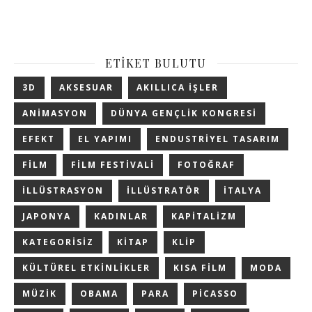
ETIKET BULUTU
3D
AKSESUAR
AKILLICA IŞLER
ANIMASYON
DÜNYA GENÇLIK KONGRESI
EFEKT
EL YAPIMI
ENDUSTRIYEL TASARIM
FILM
FILM FESTIVALI
FOTOĞRAF
ILLÜSTRASYON
ILLÜSTRATÖR
ITALYA
JAPONYA
KADINLAR
KAPITALIZM
KATEGORISIZ
KITAP
KLIP
KÜLTÜREL ETKINLIKLER
KISA FILM
MODA
MÜZIK
OBAMA
PARA
PICASSO