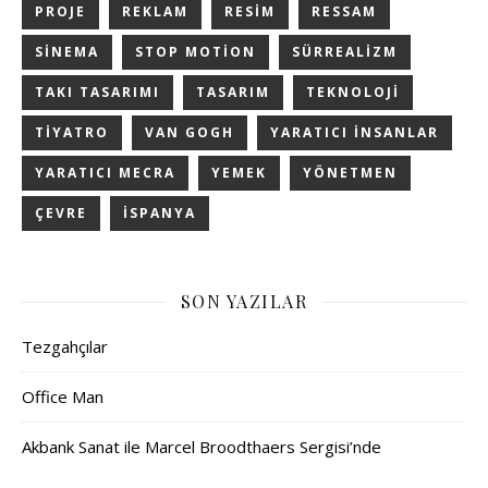
PROJE
REKLAM
RESIM
RESSAM
SINEMA
STOP MOTION
SÜRREALIZM
TAKI TASARIMI
TASARIM
TEKNOLOJI
TIYATRO
VAN GOGH
YARATICI INSANLAR
YARATICI MECRA
YEMEK
YÖNETMEN
ÇEVRE
İSPANYA
SON YAZILAR
Tezgahçılar
Office Man
Akbank Sanat ile Marcel Broodthaers Sergisi’nde