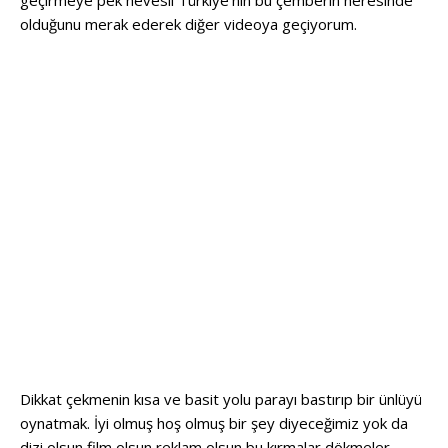
geçirmeye pek hevesli Türkiye’nin bu çemberin neresinde
olduğunu merak ederek diğer videoya geçiyorum.
Dikkat çekmenin kısa ve basit yolu parayı bastırıp bir ünlüyü
oynatmak. İyi olmuş hoş olmuş bir şey diyeceğimiz yok da
dizi olsun film olsun reklam olsun bu kırmalar dökmeler,