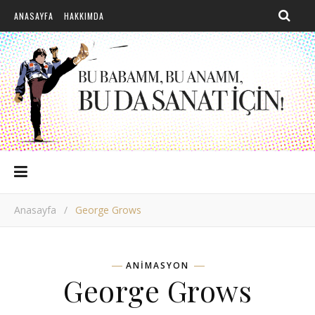
ANASAYFA
HAKKIMDA
Anasayfa
/
George Grows
ANIMASYON
George Grows