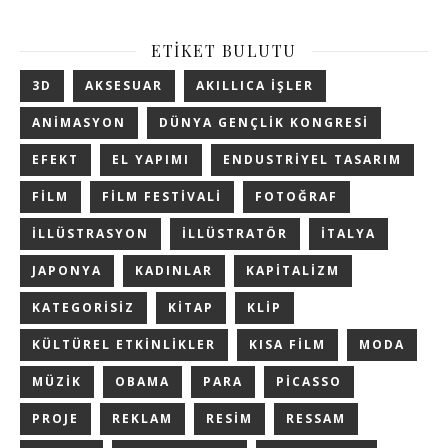
ETIKET BULUTU
3D
AKSESUAR
AKILLICA IŞLER
ANIMASYON
DÜNYA GENÇLIK KONGRESI
EFEKT
EL YAPIMI
ENDUSTRIYEL TASARIM
FILM
FILM FESTIVALI
FOTOĞRAF
ILLÜSTRASYON
ILLÜSTRATÖR
ITALYA
JAPONYA
KADINLAR
KAPITALIZM
KATEGORISIZ
KITAP
KLIP
KÜLTÜREL ETKINLIKLER
KISA FILM
MODA
MÜZIK
OBAMA
PARA
PICASSO
PROJE
REKLAM
RESIM
RESSAM