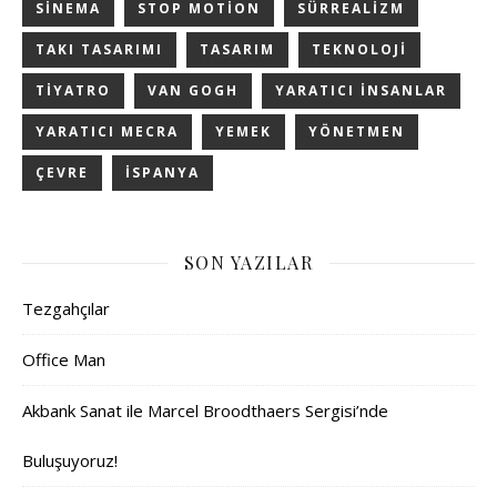
SINEMA
STOP MOTION
SÜRREALIZM
TAKI TASARIMI
TASARIM
TEKNOLOJI
TIYATRO
VAN GOGH
YARATICI INSANLAR
YARATICI MECRA
YEMEK
YÖNETMEN
ÇEVRE
İSPANYA
SON YAZILAR
Tezgahçılar
Office Man
Akbank Sanat ile Marcel Broodthaers Sergisi’nde
Buluşuyoruz!