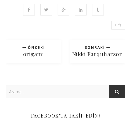
0
ÖNCEKI
SONRAKI
origami
Nikki Farquharson
FACEBOOK’TA TAKIP EDIN!